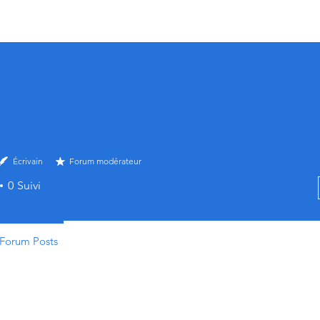
Maison
À Propos
Nouvelles
Articles
Vidéos
Forum
Écrivain
Forum modérateur
0
Suivi
Forum Posts