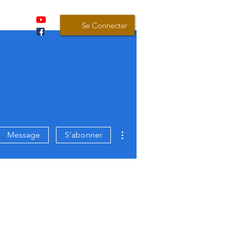
🡻
Se Connecter
Plus d'actions
Message
S'abonner