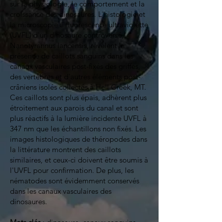
sur la physiologie, le comportement et la
croissance des dinosaures. L'histologie et
la microscopie à fluorescence ultraviolette
(UVFL) d'un dinosaure controversé,
Nanotyrannus lancensis, révèlent la
présence de caillots sanguins dans les
canaux vasculaires post-fixés des griffes,
des vertèbres et d'autres éléments post-
crâniens isolés collectés à Hell Creek, MT.
Ces caillots sont plus épais, adhèrent plus
étroitement aux parois du canal et sont
plus réactifs à la lumière incidente UVFL à
347 nm que les échantillons non fixés. Les
images histologiques de théropodes dans
la littérature montrent des caillots
similaires, et ceux-ci doivent être soumis à
l'UVFL pour confirmation. De plus, les
nématodes sont évidemment conservés
dans les canaux vasculaires des
dinosaures.