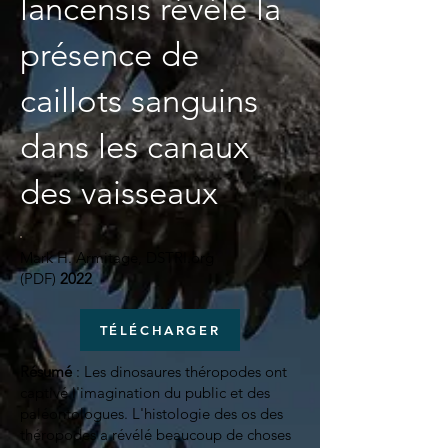
lancensis révèle la
présence de
caillots sanguins
dans les canaux
des vaisseaux
Mark H. Armitage, DSTRI.org
(PDF)
2022
TÉLÉCHARGER
Résumé
: Les dinosaures théropodes ont
captivé l'imagination du public et des
paléontologues. L'histologie des os des
théropodes a révélé beaucoup de choses