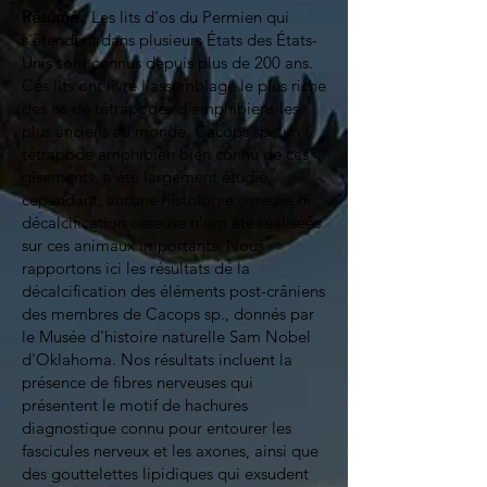
Résumé
: Les lits d'os du Permien qui
s'étendent dans plusieurs États des États-
Unis sont connus depuis plus de 200 ans.
Ces lits ont livré l'assemblage le plus riche
des os de tétrapodes d'amphibiens les
plus anciens au monde. Cacops sp., un
tétrapode amphibien bien connu de ces
gisements, a été largement étudié,
cependant, aucune histologie osseuse ni
décalcification osseuse n'ont été réalisées
sur ces animaux importants. Nous
rapportons ici les résultats de la
décalcification des éléments post-crâniens
des membres de Cacops sp., donnés par
le Musée d'histoire naturelle Sam Nobel
d'Oklahoma. Nos résultats incluent la
présence de fibres nerveuses qui
présentent le motif de hachures
diagnostique connu pour entourer les
fascicules nerveux et les axones, ainsi que
des gouttelettes lipidiques qui exsudent