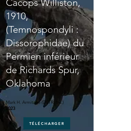
Cacops Williston,
1910,
(Temnospondyli :
Dissorophidae) du
Permien inférieur
de Richards Spur,
Oklahoma
Mark H. Armitage (DSTRI Inc.)
2023
TÉLÉCHARGER