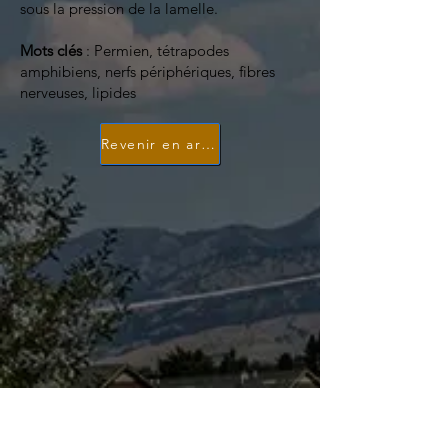
sous la pression de la lamelle.
Mots clés
: Permien, tétrapodes
amphibiens, nerfs périphériques, fibres
nerveuses, lipides
Revenir en arrière
Le projet Dinosaure Objectif…