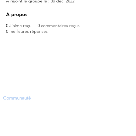
A rejoint le groupe le : 30 déc. 2022
À propos
0
J'aime reçu
0
commentaires reçus
0
meilleures réponses
Le projet Dinosaure Objectif…
L'objectif de ce site web est de fournir une
plate-forme scientifique, en fournissant aux
utilisateurs des informations, des mises à jour
et des possibilités de partager, d'informer et
de poser des questions au sein de la
Communauté
. Cependant, les utilisateurs
doivent accepter que l'objectif de ce site est
de rapporter et de discuter des PREUVES
concernant un débat très contesté sur la
période approximative des dinosaures
vivants, en particulier à travers les restes de